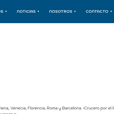
OS
NOTICIAS
NOSOTROS
CONTACTO
▾
▾
▾
▾
Viena, Venecia, Florencia, Roma y Barcelona. •Crucero por el R