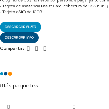
• City Tax de US$ 118 netos por persona, a pagar junto con l
• Tarjeta de asistencia Assist Card, cobertura de US$ 60K y 
• Tarjeta eSIM de 10GB.
DESCARGAR FLYER
DESCARGAR INFO
Compartir:
Más paquetes