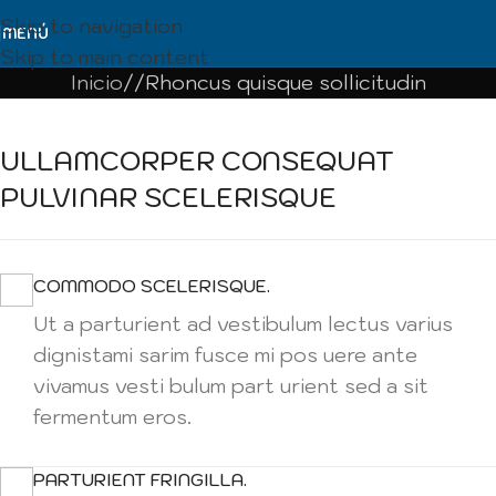
Skip to navigation
MENÚ
Skip to main content
Inicio
Rhoncus quisque sollicitudin
ULLAMCORPER CONSEQUAT
PULVINAR SCELERISQUE
COMMODO SCELERISQUE.
Ut a parturient ad vestibulum lectus varius
dignistami sarim fusce mi pos uere ante
vivamus vesti bulum part urient sed a sit
fermentum eros.
PARTURIENT FRINGILLA.