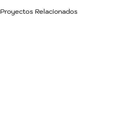
Proyectos Relacionados
Decor
Et vestibulum quis a suspendisse