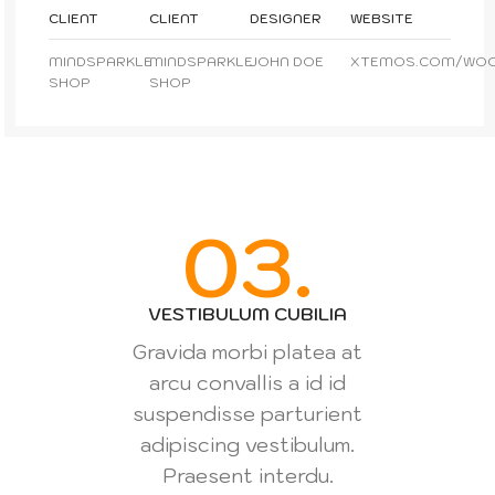
CLIENT
CLIENT
DESIGNER
WEBSITE
MINDSPARKLE
MINDSPARKLE
JOHN DOE
XTEMOS.COM/WO
SHOP
SHOP
03.
VESTIBULUM CUBILIA
Gravida morbi platea at
arcu convallis a id id
suspendisse parturient
adipiscing vestibulum.
Praesent interdu.