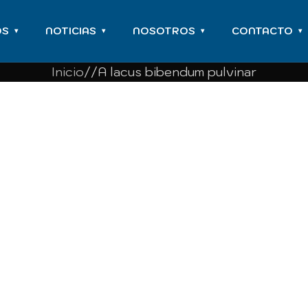
OS
NOTICIAS
NOSOTROS
CONTACTO
▾
▾
▾
▾
Inicio
A lacus bibendum pulvinar