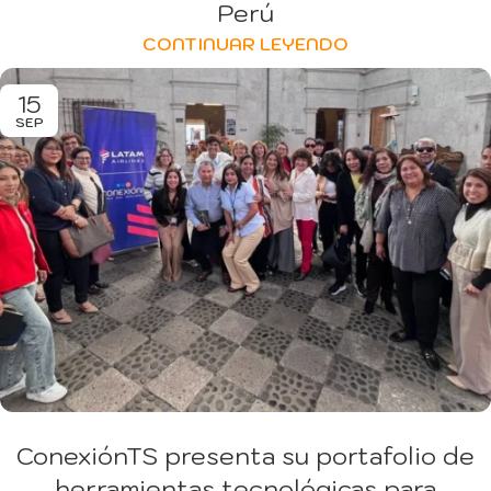
Perú
CONTINUAR LEYENDO
15
SEP
ConexiónTS presenta su portafolio de
herramientas tecnológicas para